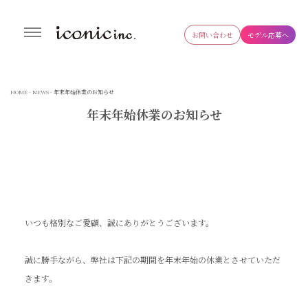
お問い合わせ
モデル応募へ
株式会社アイコニック
生成AI導入支援・研修事業やタレント・モデル・インフルエンサーの
キャスティングやWEB制作まで幅広く対応するデジタルマーケティ
ング会社
HOME
-
NEWS
- 年末年始休業のお知らせ
年末年始休業のお知らせ
いつも格別なご愛顧、誠にありがとうございます。
誠に勝手ながら、弊社は下記の期間を年末年始の休業とさせていただ
きます。