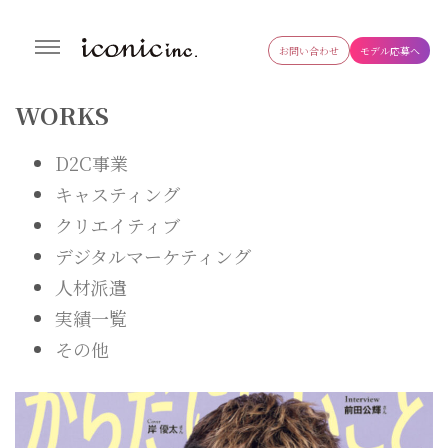
お問い合わせ
モデル応募へ
株式会社アイコニック
生成AI導入支援・研修事業やタレント・モデル・インフルエンサーの
キャスティングやWEB制作まで幅広く対応するデジタルマーケティ
WORKS
ング会社
D2C事業
キャスティング
クリエイティブ
デジタルマーケティング
人材派遣
実績一覧
その他