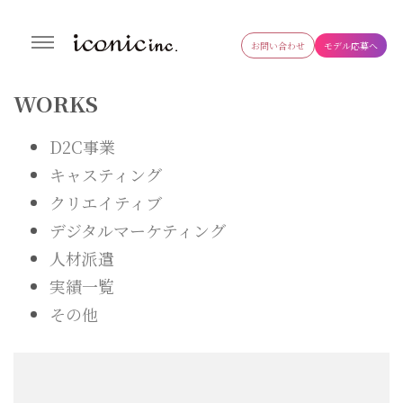
お問い合わせ
モデル応募へ
株式会社アイコニック
生成AI導入支援・研修事業やタレント・モデル・インフルエンサーの
キャスティングやWEB制作まで幅広く対応するデジタルマーケティ
WORKS
ング会社
D2C事業
キャスティング
クリエイティブ
デジタルマーケティング
人材派遣
実績一覧
その他