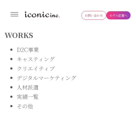
お問い合わせ
モデル応募へ
株式会社アイコニック
生成AI導入支援・研修事業やタレント・モデル・インフルエンサーの
キャスティングやWEB制作まで幅広く対応するデジタルマーケティ
WORKS
ング会社
D2C事業
キャスティング
クリエイティブ
デジタルマーケティング
人材派遣
実績一覧
その他